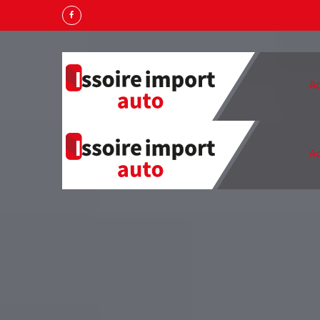
Ac
Ac