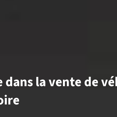
e
dans
la
vente
de
vé
oire